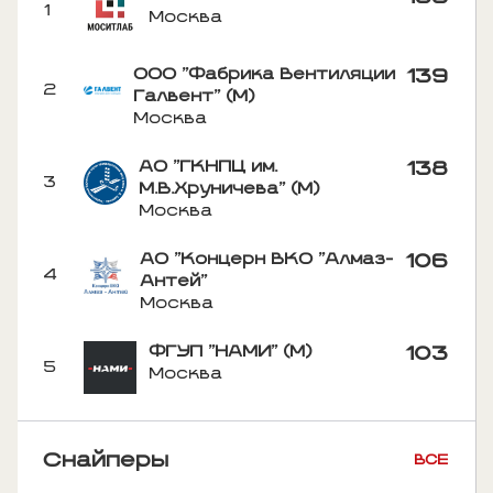
1
Москва
ООО "Фабрика Вентиляции
139
2
Галвент" (М)
Москва
АО "ГКНПЦ им.
138
3
М.В.Хруничева" (М)
Москва
АО "Концерн ВКО "Алмаз-
106
4
Антей"
Москва
ФГУП "НАМИ" (М)
103
5
Москва
Снайперы
ВСЕ