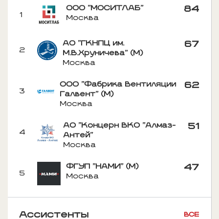
ООО "МОСИТЛАБ"
84
1
Москва
АО "ГКНПЦ им.
67
2
М.В.Хруничева" (М)
Москва
ООО "Фабрика Вентиляции
62
3
Галвент" (М)
Москва
АО "Концерн ВКО "Алмаз-
51
4
Антей"
Москва
ФГУП "НАМИ" (М)
47
5
Москва
Ассистенты
ВСЕ