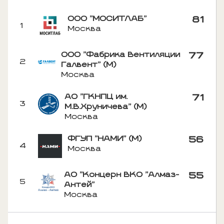
ООО "МОСИТЛАБ"
81
1
Москва
ООО "Фабрика Вентиляции
77
2
Галвент" (М)
Москва
АО "ГКНПЦ им.
71
3
М.В.Хруничева" (М)
Москва
ФГУП "НАМИ" (М)
56
4
Москва
АО "Концерн ВКО "Алмаз-
55
5
Антей"
Москва