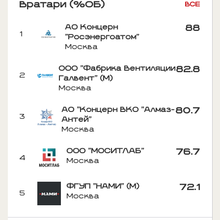
Вратари (%ОБ)
ВСЕ
АО Концерн
88
1
"Росэнергоатом"
Москва
ООО "Фабрика Вентиляции
82.8
2
Галвент" (М)
Москва
АО "Концерн ВКО "Алмаз-
80.7
3
Антей"
Москва
ООО "МОСИТЛАБ"
76.7
4
Москва
ФГУП "НАМИ" (М)
72.1
5
Москва