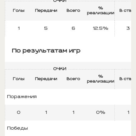
ОЧКИ
Б
%
Голы
Передачи
Всего
В ство
реализации
1
5
6
12.5%
3
По результатам игр
ОЧКИ
Б
%
Голы
Передачи
Всего
В ство
реализации
Поражения
0
1
1
0%
1
Победы