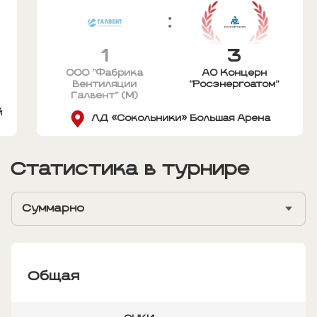
:
1
3
ООО "Фабрика
АО Концерн
Вентиляции
"Росэнергоатом"
Галвент" (М)
й
ЛД «Сокольники» Большая Арена
Статистика в турнире
Суммарно
Общая