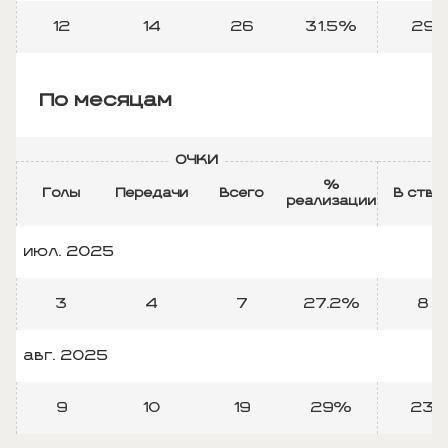
12
14
26
31.5%
29
По месяцам
ОЧКИ
Б
%
Голы
Передачи
Всего
В ство
реализации
июл. 2025
3
4
7
27.2%
8
авг. 2025
9
10
19
29%
23