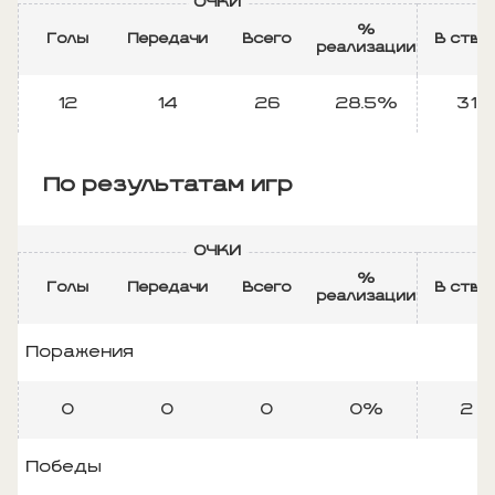
ОЧКИ
Б
%
Голы
Передачи
Всего
В ство
реализации
12
14
26
28.5%
31
По результатам игр
ОЧКИ
Б
%
Голы
Передачи
Всего
В ство
реализации
Поражения
0
0
0
0%
2
Победы